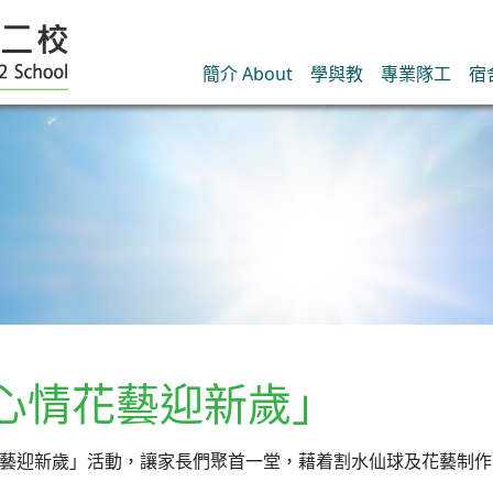
簡介 About
學與教
專業隊工
宿
好心情花藝迎新歲」
好心情花藝迎新歲」活動，讓家長們聚首一堂，藉着割水仙球及花藝